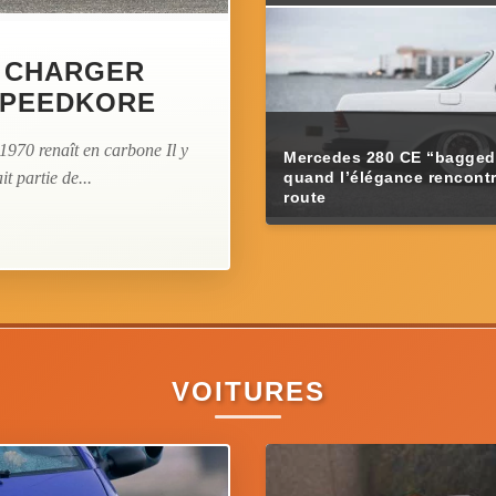
E CHARGER
 SPEEDKORE
970 renaît en carbone Il y
Mercedes 280 CE “bagged
it partie de...
quand l’élégance rencontr
route
VOITURES