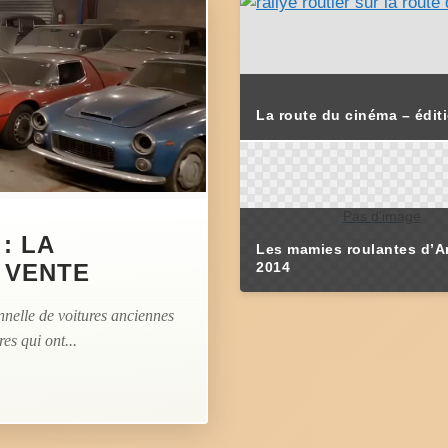
La route du cinéma – édit
Pas d'image
: LA
Les mamies roulantes d’A
 VENTE
2014
nnelle de voitures anciennes
es qui ont...