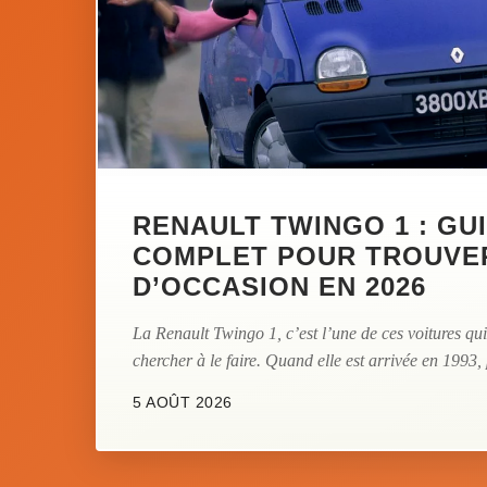
RENAULT TWINGO 1 : GU
COMPLET POUR TROUVE
D’OCCASION EN 2026
La Renault Twingo 1, c’est l’une de ces voitures q
chercher à le faire. Quand elle est arrivée en 1993,
5 AOÛT 2026