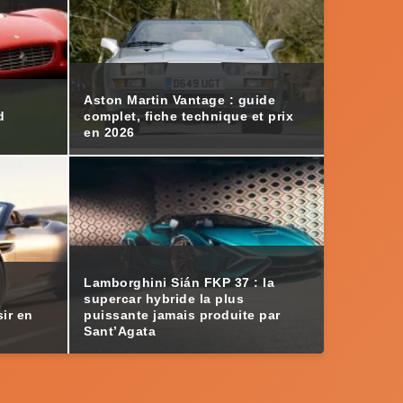
Aston Martin Vantage : guide
d
complet, fiche technique et prix
en 2026
Lamborghini Sián FKP 37 : la
e
supercar hybride la plus
ir en
puissante jamais produite par
Sant’Agata