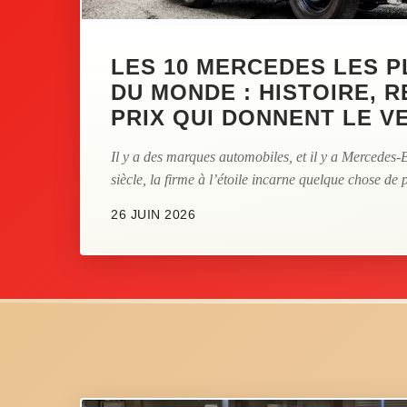
LES 10 MERCEDES LES 
DU MONDE : HISTOIRE, 
PRIX QUI DONNENT LE V
Il y a des marques automobiles, et il y a Mercedes-
siècle, la firme à l’étoile incarne quelque chose de p
26 JUIN 2026