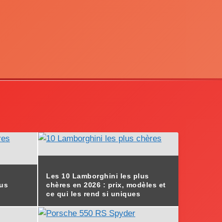
Les 10 Lamborghini les plus
lus
chères en 2026 : prix, modèles et
ce qui les rend si uniques