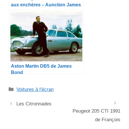
aux enchères – Aunction James
Bond submarine car
Aston Martin DB5 de James
Bond
Catégories
Voitures à l'écran
Les Citronnades
Peugeot 205 CTI 1991
de François