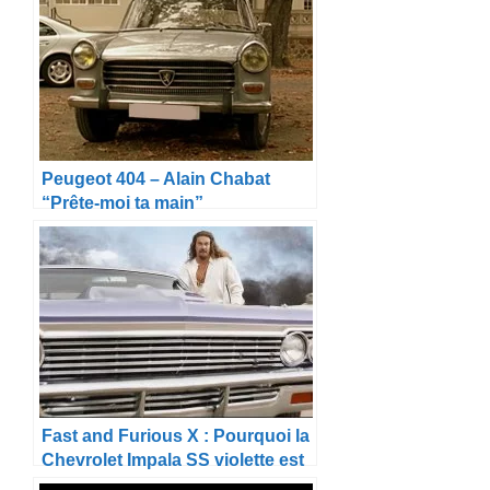
Peugeot 404 – Alain Chabat
“Prête-moi ta main”
Fast and Furious X : Pourquoi la
Chevrolet Impala SS violette est
la voiture la plus fascinante ?