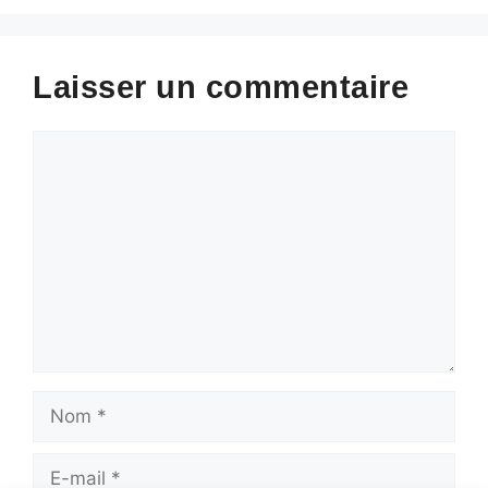
Laisser un commentaire
Commentaire
Nom
E-