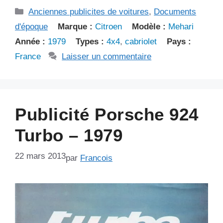
Catégories
Anciennes publicites de voitures
,
Documents
d'époque
Marque :
Citroen
Modèle :
Mehari
Année :
1979
Types :
4x4
,
cabriolet
Pays :
France
Laisser un commentaire
Publicité Porsche 924
Turbo – 1979
22 mars 2013
par
Francois