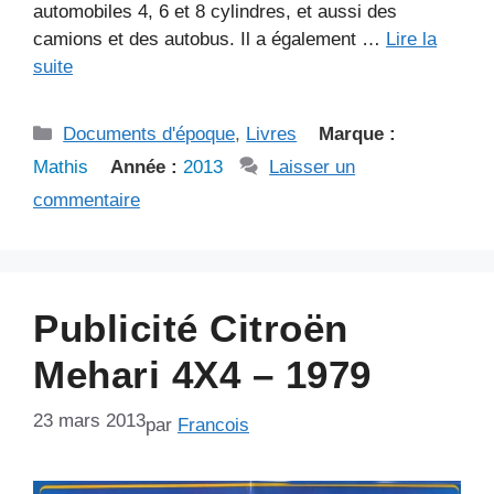
automobiles 4, 6 et 8 cylindres, et aussi des
camions et des autobus. Il a également …
Lire la
suite
Catégories
Documents d'époque
,
Livres
Marque :
Mathis
Année :
2013
Laisser un
commentaire
Publicité Citroën
Mehari 4X4 – 1979
23 mars 2013
par
Francois