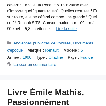
devant ! En ville, la Renault 5 TS rivalise avec
n’importe quel “quatre roues”. Quelles reprises ! Et
sur route, elle se défend comme une grande ! Quel
nerf ! Renault 5 TS. Consommation aux 100 km à
90 km/h : 5,8 l à vitesse …
Lire la suite
Catégories
Anciennes publicites de voitures
,
Documents
d'époque
Marque :
Renault
Modèle :
5
Année :
1980
Type :
Citadine
Pays :
France
Laisser un commentaire
Livre Émile Mathis,
Passionnément