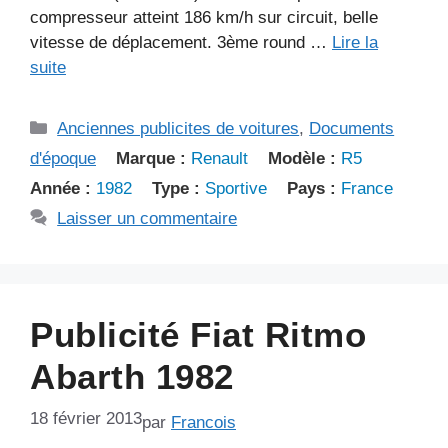
compresseur atteint 186 km/h sur circuit, belle
vitesse de déplacement. 3ème round …
Lire la
suite
Catégories
Anciennes publicites de voitures
,
Documents
d'époque
Marque :
Renault
Modèle :
R5
Année :
1982
Type :
Sportive
Pays :
France
Laisser un commentaire
Publicité Fiat Ritmo
Abarth 1982
18 février 2013
par
Francois