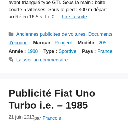
avant triangulé type GTI. Sous la main : boite
courte 5 vitesses. Sous le pied : 400 m départ
arrêté en 16,5 s. Le 0 …
Lire la suite
Catégories
Anciennes publicites de voitures
,
Documents
d'époque
Marque :
Peugeot
Modèle :
205
Année :
1988
Type :
Sportive
Pays :
France
Laisser un commentaire
Publicité Fiat Uno
Turbo i.e. – 1985
21 juin 2013
par
Francois