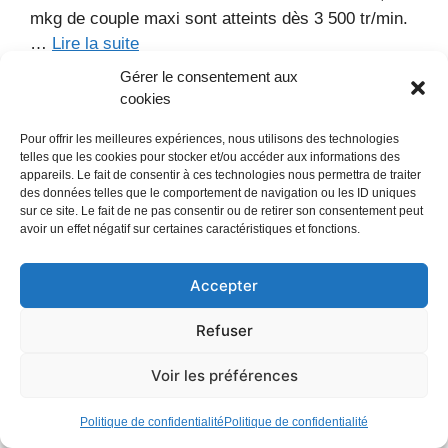
mkg de couple maxi sont atteints dès 3 500 tr/min.
…
Lire la suite
Gérer le consentement aux
cookies
Catégories
Anciennes publicites de voitures
Marque :
Fiat
Modèle :
Ritmo
Année :
1982
Types :
Pour offrir les meilleures expériences, nous utilisons des technologies
telles que les cookies pour stocker et/ou accéder aux informations des
Coupé
,
Sportive
Pays :
Italie
2
appareils. Le fait de consentir à ces technologies nous permettra de traiter
commentaires
des données telles que le comportement de navigation ou les ID uniques
sur ce site. Le fait de ne pas consentir ou de retirer son consentement peut
avoir un effet négatif sur certaines caractéristiques et fonctions.
Accepter
Publicité Volkswagen
Refuser
Scirocco 1982
Voir les préférences
11 février 2013
par
Francois
Politique de confidentialité
Politique de confidentialité