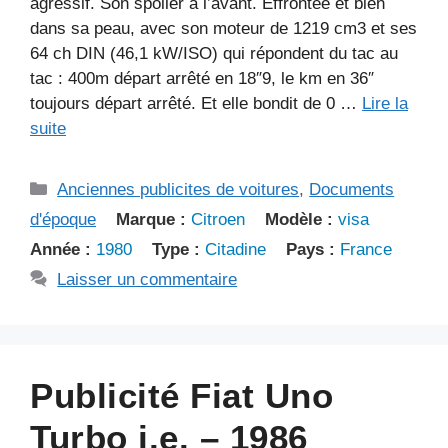
agressif. Son spoiler à l’avant. Effrontée et bien
dans sa peau, avec son moteur de 1219 cm3 et ses
64 ch DIN (46,1 kW/ISO) qui répondent du tac au
tac : 400m départ arrêté en 18″9, le km en 36″
toujours départ arrêté. Et elle bondit de 0 …
Lire la
suite
Catégories
Anciennes publicites de voitures
,
Documents
d'époque
Marque :
Citroen
Modèle :
visa
Année :
1980
Type :
Citadine
Pays :
France
Laisser un commentaire
Publicité Fiat Uno
Turbo i.e. – 1986