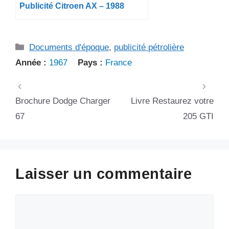
Publicité Citroen AX – 1988
Catégories
Documents d'époque
,
publicité pétrolière
Année :
1967
Pays :
France
Brochure Dodge Charger
Livre Restaurez votre
67
205 GTI
Laisser un commentaire
Commentaire