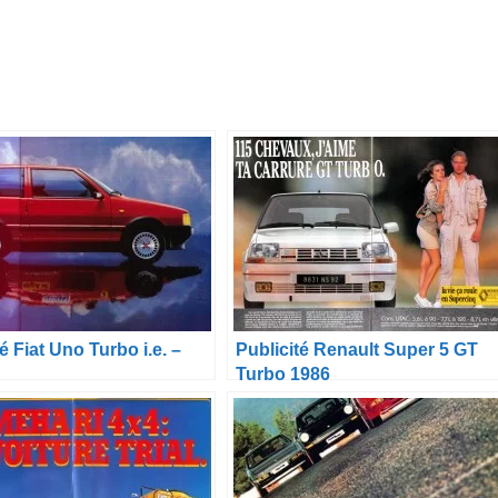
é Fiat Uno Turbo i.e. –
Publicité Renault Super 5 GT
Turbo 1986