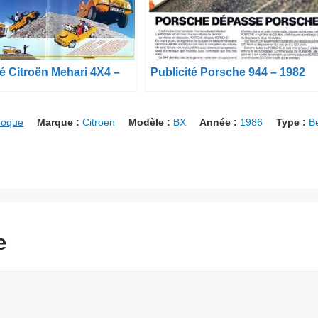
té Citroën Mehari 4X4 –
Publicité Porsche 944 – 1982
poque
Marque :
Citroen
Modèle :
BX
Année :
1986
Type :
Be
e