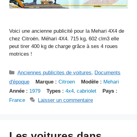
Voici une ancienne publicité pour la Mehari 4X4 de
chez Citroën. Méhari 4X4. 715 kg, 602 clm3 elle
peut tirer 400 kg de charge grâce à ses 4 roues
motrices !
Catégories
Anciennes publicites de voitures
,
Documents
d'époque
Marque :
Citroen
Modèle :
Mehari
Année :
1979
Types :
4x4
,
cabriolet
Pays :
France
Laisser un commentaire
Les voitures dans