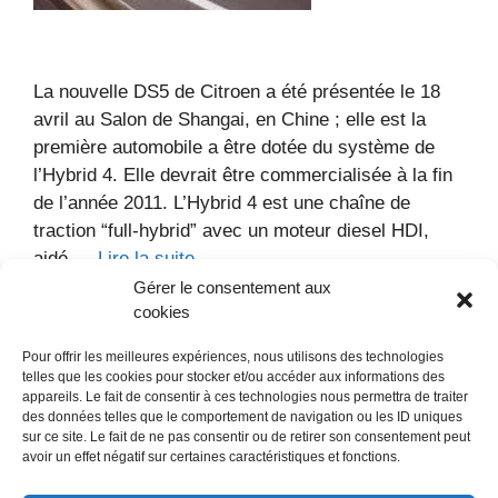
La nouvelle DS5 de Citroen a été présentée le 18
avril au Salon de Shangai, en Chine ; elle est la
première automobile a être dotée du système de
l’Hybrid 4. Elle devrait être commercialisée à la fin
de l’année 2011. L’Hybrid 4 est une chaîne de
traction “full-hybrid” avec un moteur diesel HDI,
aidé …
Lire la suite
Gérer le consentement aux
cookies
Catégories
Voitures
Marque :
Citroen
Modèle :
DS5
Pour offrir les meilleures expériences, nous utilisons des technologies
Année :
2011
Type :
Berline
Pays :
France
telles que les cookies pour stocker et/ou accéder aux informations des
Laisser un commentaire
appareils. Le fait de consentir à ces technologies nous permettra de traiter
des données telles que le comportement de navigation ou les ID uniques
sur ce site. Le fait de ne pas consentir ou de retirer son consentement peut
avoir un effet négatif sur certaines caractéristiques et fonctions.