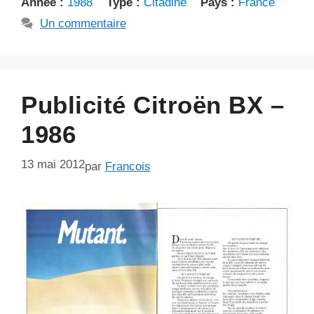
Année :
1988
Type :
Citadine
Pays :
France
Un commentaire
Publicité Citroën BX –
1986
13 mai 2012
par
Francois