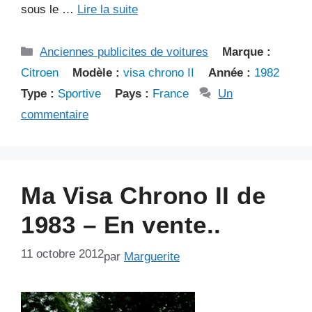
sous le …
Lire la suite
Catégories
Anciennes publicites de voitures
Marque :
Citroen
Modèle :
visa chrono II
Année :
1982
Type :
Sportive
Pays :
France
Un
commentaire
Ma Visa Chrono II de
1983 – En vente..
11 octobre 2012
par
Marguerite