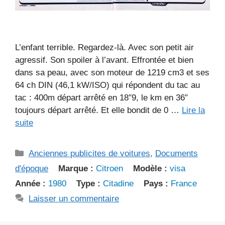
L’enfant terrible. Regardez-là. Avec son petit air
agressif. Son spoiler à l’avant. Effrontée et bien
dans sa peau, avec son moteur de 1219 cm3 et ses
64 ch DIN (46,1 kW/ISO) qui répondent du tac au
tac : 400m départ arrêté en 18″9, le km en 36″
toujours départ arrêté. Et elle bondit de 0 …
Lire la
suite
Catégories
Anciennes publicites de voitures
,
Documents
d'époque
Marque :
Citroen
Modèle :
visa
Année :
1980
Type :
Citadine
Pays :
France
Laisser un commentaire