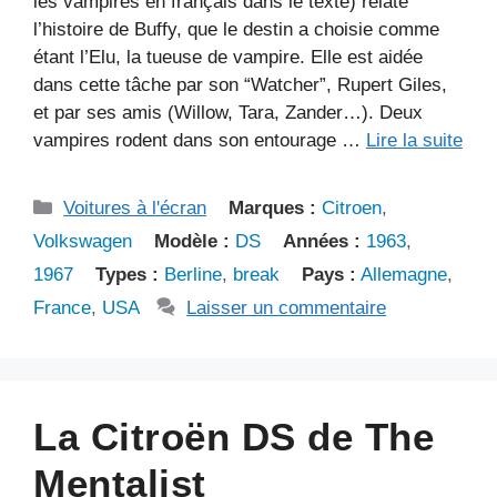
les vampires en français dans le texte) relate
l’histoire de Buffy, que le destin a choisie comme
étant l’Elu, la tueuse de vampire. Elle est aidée
dans cette tâche par son “Watcher”, Rupert Giles,
et par ses amis (Willow, Tara, Zander…). Deux
vampires rodent dans son entourage …
Lire la suite
Catégories
Voitures à l'écran
Marques :
Citroen
,
Volkswagen
Modèle :
DS
Années :
1963
,
1967
Types :
Berline
,
break
Pays :
Allemagne
,
France
,
USA
Laisser un commentaire
La Citroën DS de The
Mentalist