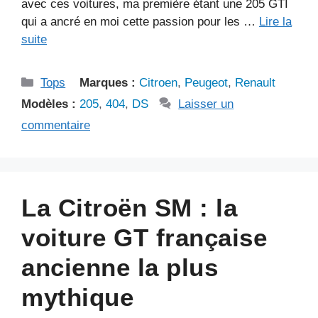
avec ces voitures, ma première étant une 205 GTI
qui a ancré en moi cette passion pour les …
Lire la
suite
Catégories
Tops
Marques :
Citroen
,
Peugeot
,
Renault
Modèles :
205
,
404
,
DS
Laisser un
commentaire
La Citroën SM : la
voiture GT française
ancienne la plus
mythique