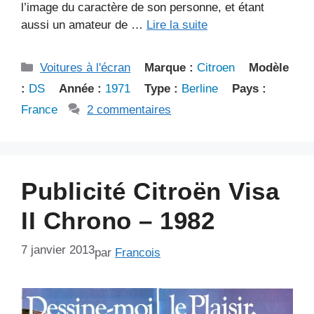
l’image du caractère de son personne, et étant
aussi un amateur de …
Lire la suite
Catégories
Voitures à l'écran
Marque :
Citroen
Modèle
:
DS
Année :
1971
Type :
Berline
Pays :
France
2 commentaires
Publicité Citroën Visa
II Chrono – 1982
7 janvier 2013
par
Francois