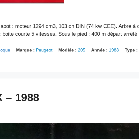
pot : moteur 1294 cm3, 103 ch DIN (74 kw CEE). Arbre à c
: boite courte 5 vitesses. Sous le pied : 400 m départ arrêt
poque
Marque :
Peugeot
Modèle :
205
Année :
1988
Type :
X – 1988