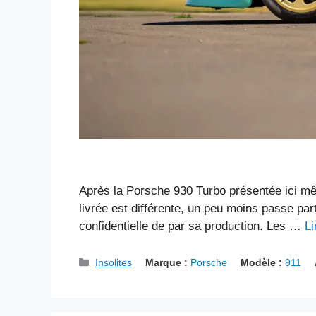
Après la Porsche 930 Turbo présentée ici mê
livrée est différente, un peu moins passe pa
confidentielle de par sa production. Les …
Li
Catégories
Insolites
Marque :
Porsche
Modèle :
911