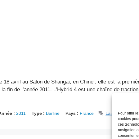
e 18 avril au Salon de Shangai, en Chine ; elle est la premi
 la fin de l’année 2011. L’Hybrid 4 est une chaîne de tractio
Année :
2011
Type :
Berline
Pays :
France
Laisser un comm
Pour offrir 
cookies pour
ces technolo
navigation ou
consentement