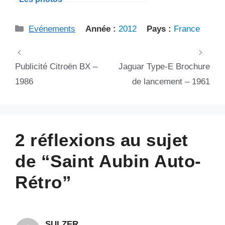
Catégories
Evénements
Année :
2012
Pays :
France
Publicité Citroën BX –
Jaguar Type-E Brochure
1986
de lancement – 1961
2 réflexions au sujet
de “Saint Aubin Auto-
Rétro”
SULZER