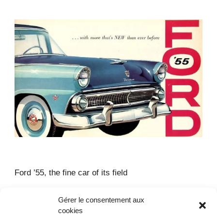
Ford ’55, the fine car of its field
Gérer le consentement aux
Catégories
Brochures
,
Documents d'époque
Marque :
cookies
Ford
Modèle :
Fairlane
Année :
1955
Type :