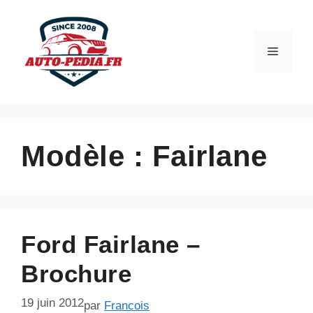
Aller
au
contenu
Menu
Modèle :
Fairlane
Ford Fairlane –
Brochure
19 juin 2012
par
Francois