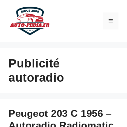
Aller
au
contenu
Menu
Publicité
autoradio
Peugeot 203 C 1956 –
Autoradio Radiomatic