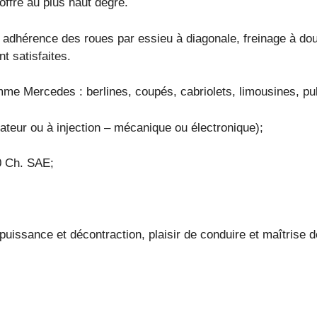
ffre au plus haut degré.
adhérence des roues par essieu à diagonale, freinage à doubl
t satisfaites.
me Mercedes : berlines, coupés, cabriolets, limousines, pu
teur ou à injection – mécanique ou électronique);
00 Ch. SAE;
puissance et décontraction, plaisir de conduire et maîtrise 