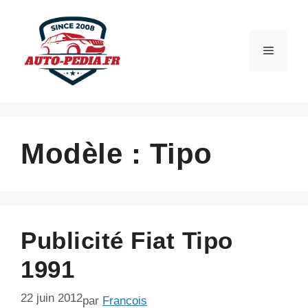
Aller
au
contenu
Menu
Modèle :
Tipo
Publicité Fiat Tipo
1991
22 juin 2012
par
Francois