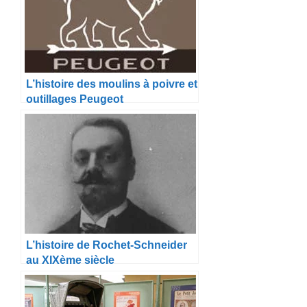
L’histoire des moulins à poivre et
outillages Peugeot
L’histoire de Rochet-Schneider
au XIXème siècle