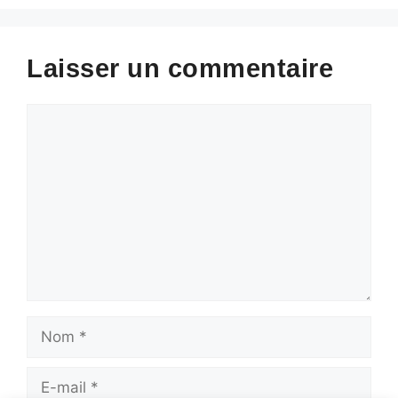
Laisser un commentaire
Commentaire
Nom
E-