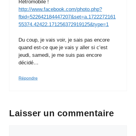
Rétromobile !
http://www.facebook.com/photo.php?
fbid=522642184447207&set=a.1722272161
55374.42422.171256372919125&type=1
Du coup, je vais voir, je sais pas encore
quand est-ce que je vais y aller si c’est
jeudi, samedi, je me suis pas encore
décidé…
Répondre
Laisser un commentaire
Commentaire