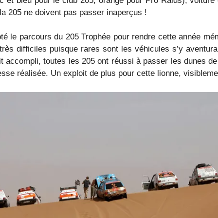
c et bleu pour le club 205, orange pour Pro Raids), voitur
la 205 ne doivent pas passer inaperçus !
pté le parcours du 205 Trophée pour rendre cette année mé
rès difficiles puisque rares sont les véhicules s’y aventura
loit accompli, toutes les 205 ont réussi à passer les dunes 
se réalisée. Un exploit de plus pour cette lionne, visibleme