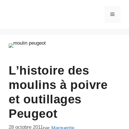
Aller
au
Menu
contenu
L’histoire des
moulins à poivre
et outillages
Peugeot
28 octobre 2011
par
Marguerite