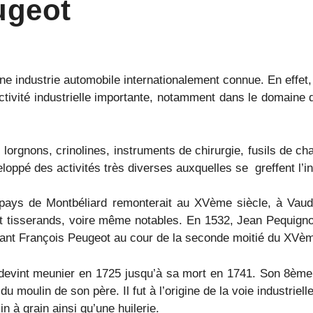
ugeot
e industrie automobile internationalement connue. En effet, 
activité industrielle importante, notamment dans le domaine
 lorgnons, crinolines, instruments de chirurgie, fusils de c
oppé des activités très diverses auxquelles se greffent l’in
pays de Montbéliard remonterait au XVème siècle, à Vaudo
 et tisserands, voire même notables. En 1532, Jean Pequign
ant François Peugeot au cour de la seconde moitié du XVèm
evint meunier en 1725 jusqu’à sa mort en 1741. Son 8ème 
u moulin de son père. Il fut à l’origine de la voie industrielle q
in à grain ainsi qu’une huilerie.