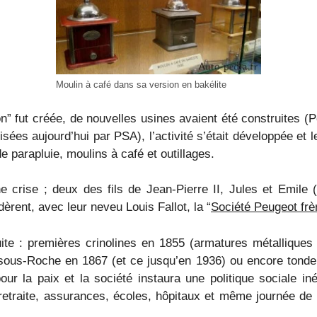
Moulin à café dans sa version en bakélite
on” fut créée, de nouvelles usines avaient été construites (
isées aujourd’hui par PSA), l’activité s’était développée et l
 parapluie, moulins à café et outillages.
 crise ; deux des fils de Jean-Pierre II, Jules et Emile 
dèrent, avec leur neveu Louis Fallot, la “
Société Peugeot frè
uite : premières crinolines en 1855 (armatures métalliques
sous-Roche en 1867 (et ce jusqu’en 1936) ou encore tonde
our la paix et la société instaura une politique sociale in
retraite, assurances, écoles, hôpitaux et même journée de 1