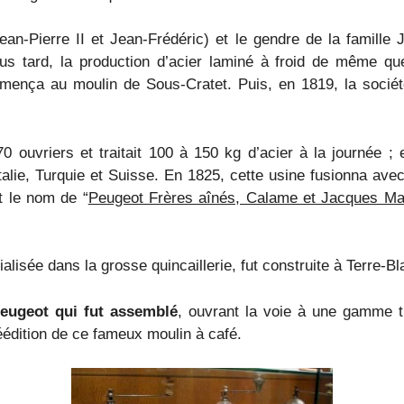
an-Pierre II et Jean-Frédéric) et le gendre de la famille 
us tard, la production d’acier laminé à froid de même que 
mmença au moulin de Sous-Cratet. Puis, en 1819, la socié
0 ouvriers et traitait 100 à 150 kg d’acier à la journée ; 
Italie, Turquie et Suisse. En 1825, cette usine fusionna ave
it le nom de “
Peugeot Frères aînés, Calame et Jacques Mai
alisée dans la grosse quincaillerie, fut construite à Terre-B
Peugeot qui fut assemblé
, ouvrant la voie à une gamme tr
éédition de ce fameux moulin à café.