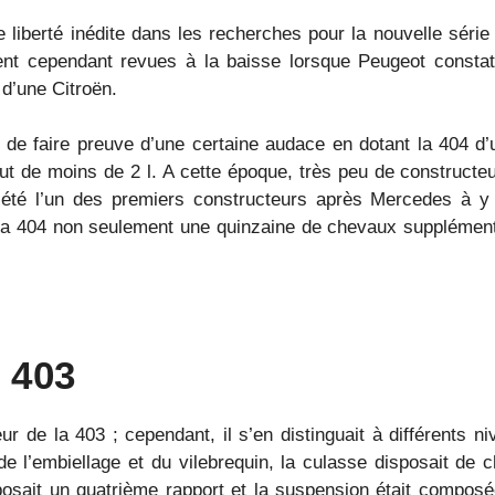
e liberté inédite dans les recherches pour la nouvelle séri
ent cependant revues à la baisse lorsque Peugeot constata 
 d’une Citroën.
t de faire preuve d’une certaine audace en dotant la 404 d
out de moins de 2 l. A cette époque, très peu de constructe
té l’un des premiers constructeurs après Mercedes à y cr
la 404 non seulement une quinzaine de chevaux supplément
 403
 de la 403 ; cependant, il s’en distinguait à différents niv
 de l’embiellage et du vilebrequin, la culasse disposait d
posait un quatrième rapport et la suspension était composé