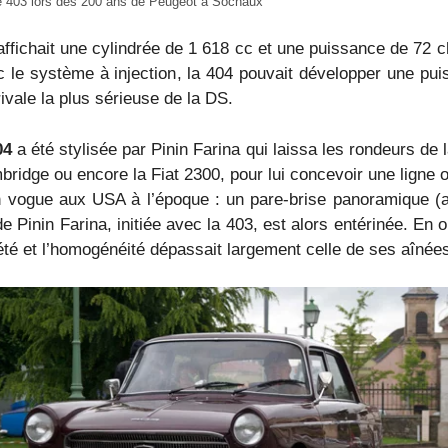
 403 lors des 200 ans de Peugeot à Sochaux
affichait une cylindrée de 1 618 cc et une puissance de 72
ec le système à injection, la 404 pouvait développer une p
ivale la plus sérieuse de la DS.
04
a été stylisée par Pinin Farina qui laissa les rondeurs de 
bridge ou encore la Fiat 2300, pour lui concevoir une ligne 
 vogue aux USA à l’époque : un pare-brise panoramique (ave
 Pinin Farina, initiée avec la 403, est alors entérinée. En o
iété et l’homogénéité dépassait largement celle de ses aînée