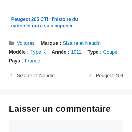
Peugeot 205 CTI : l’histoire du
cabriolet qui a su s’imposer
dans l’ombre de la GTI
Catégories
Voitures
Marque :
Sizaire et Naudin
Modèle :
Type K
Année :
1912
Type :
Coupé
Pays :
France
Sizaire et Naudin
Peugeot 404
Laisser un commentaire
Commentaire