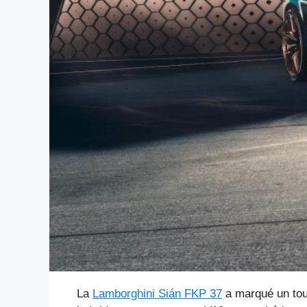
La
Lamborghini Sián FKP 37
a marqué un tour