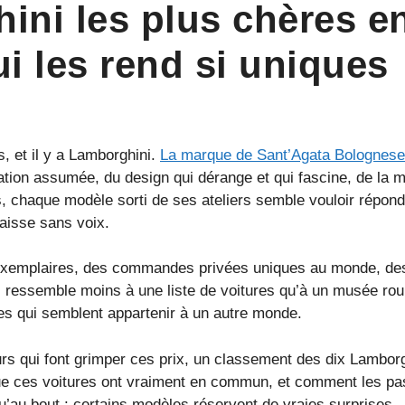
ni les plus chères en 
i les rend si uniques
s, et il y a Lamborghini.
La marque de Sant’Agata Bolognese
cation assumée, du design qui dérange et qui fascine, de l
 chaque modèle sorti de ses ateliers semble vouloir répondr
laisse sans voix.
’exemplaires, des commandes privées uniques au monde, des
 ressemble moins à une liste de voitures qu’à un musée roul
s qui semblent appartenir à un autre monde.
teurs qui font grimper ces prix, un classement des dix Lambor
e que ces voitures ont vraiment en commun, et comment les p
u’au bout : certains modèles réservent de vraies surprises.