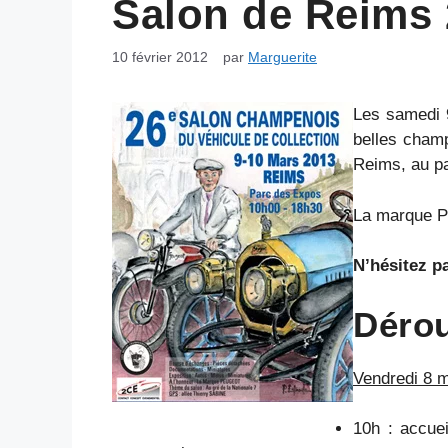
Salon de Reims
10 février 2012
par
Marguerite
Les samedi 9
belles cham
Reims, au pa
La marque Pe
N’hésitez p
Déro
Vendredi 8 m
10h : accuei