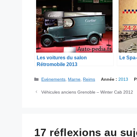
Les voitures du salon
Le Spa-
Rétromobile 2013
Catégories
Evénements
,
Marne
,
Reims
Année :
2013
P
Véhicules anciens Grenoble – Winter Cab 2012
17 réflexions au su