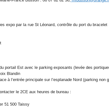
 : Marie-France Busson : 06 07 82 82 36,
mfbusson@orange.f
 des expo par la rue St Léonard, contrôle du port du bracelet
t
u portail Est avec le parking exposants (levée des portique
oix Blandin
face à l’entrée principale sur l’esplanade Nord (parking non 
 contacter le 2CE aux heures de bureau :
er 51 500 Taissy