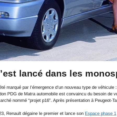
’est lancé dans les monos
té marqué par l’émergence d’un nouveau type de véhicule :
don PDG de Matra automobile est convaincu du besoin de voitu
arché nommé “projet p16”. Après présentation à Peugeot-Talb
p23, Renault dégaine le premier et lance son
Espace phase 1