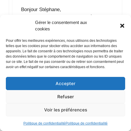
Bonjour Stéphane,
Je ne suis pas sur que ce soit légal de
Gérer le consentement aux
faire cela. S’il s’agit d’un cycle Peugeot,
cookies
vous pouvez peut-être vous renseigné
auprès de leur association, ou
Pour offrir les meilleures expériences, nous utilisons des technologies
éventuellement via l’aventure Peugeot.
telles que les cookies pour stocker et/ou accéder aux informations des
appareils. Le fait de consentir à ces technologies nous permettra de traiter
des données telles que le comportement de navigation ou les ID uniques
Répondre
sur ce site. Le fait de ne pas consentir ou de retirer son consentement peut
avoir un effet négatif sur certaines caractéristiques et fonctions.
Accepter
Breviglieri stephane
Refuser
3 août 2026 à 17 h 11 min
Voir les préférences
Politique de confidentialité
Politique de confidentialité
Bonjour, je suis à la recherche de