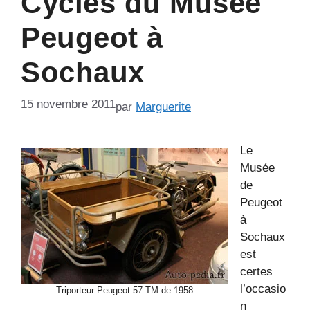
Cycles du Musée
Peugeot à
Sochaux
15 novembre 2011
par
Marguerite
Le
Musée
de
Peugeot
à
Sochaux
est
certes
l’occasio
Triporteur Peugeot 57 TM de 1958
n