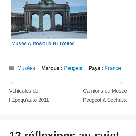
Musee Autoworld Bruxelles
Catégories
Musées
Marque :
Peugeot
Pays :
France
Véhicules de
Camions du Musée
l’Epoqu’auto 2011
Peugeot à Sochaux
12 réflexions au sujet