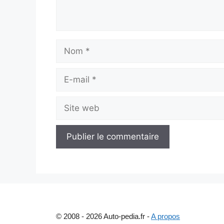
Nom
E-
mail
Site
web
© 2008 - 2026 Auto-pedia.fr -
A propos