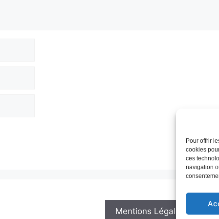
Pour offrir 
cookies pour
ces technolo
navigation ou
consentement
Ac
Mentions Légales
Po
/