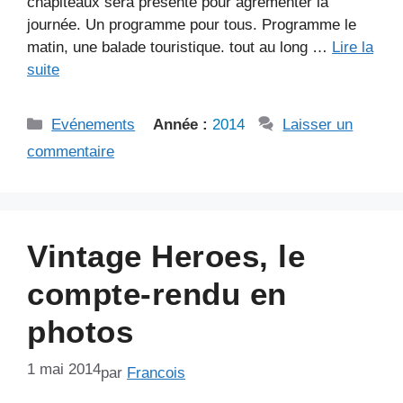
chapiteaux sera présente pour agrémenter la
journée. Un programme pour tous. Programme le
matin, une balade touristique. tout au long …
Lire la
suite
Catégories
Evénements
Année :
2014
Laisser un
commentaire
Vintage Heroes, le
compte-rendu en
photos
1 mai 2014
par
Francois