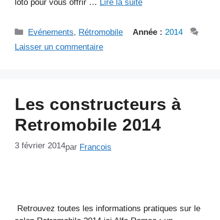
loto pour vous offrir …
Lire la suite
Catégories
Evénements
,
Rétromobile
Année :
2014
Laisser un commentaire
Les constructeurs à
Retromobile 2014
3 février 2014
par
Francois
Retrouvez toutes les informations pratiques sur le