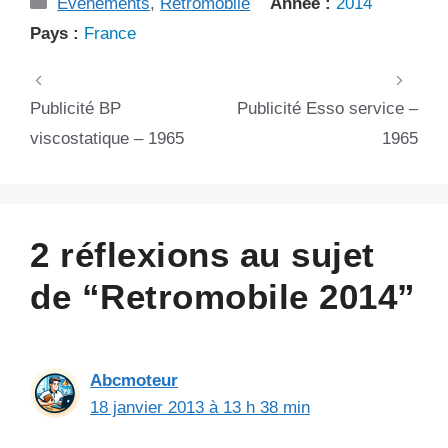
Catégories
Evénements
,
Rétromobile
Année :
2014
Pays :
France
Publicité BP
Publicité Esso service –
viscostatique – 1965
1965
2 réflexions au sujet
de “Retromobile 2014”
Abcmoteur
18 janvier 2013 à 13 h 38 min