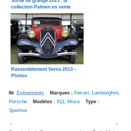
Sortie de grange 2023 : la
collection Palmen en vente
Rassemblement Verna 2013 –
Photos
Catégories
Evénements
Marques :
Ferrari
,
Lamborghini
,
Porsche
Modèles :
911
,
Miura
Type :
Sportive