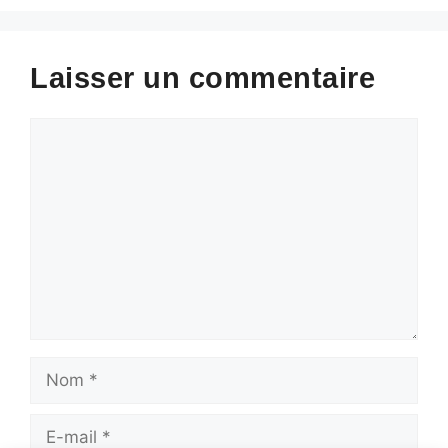
Laisser un commentaire
Commentaire
Nom
E-