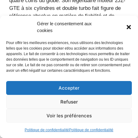
quatre coins du globe. Son légendaire moteur 2JZ-
GTE à six cylindres et double turbo fait figure de
référence absolue en matière de fiabilité et de
potentiel de préparation. Fast and Furious et les
Gérer le consentement aux
cookies
jeux vidéo l’ont propulsée au rang d’icône pop.
Résultat : sa côte a été multipliée par trois en à
Pour offrir les meilleures expériences, nous utilisons des technologies
peine cinq ans. Les exemplaires non modifiés, dans
telles que les cookies pour stocker et/ou accéder aux informations des
leur jus d’origine, se font rarissimes en Europe et
appareils. Le fait de consentir à ces technologies nous permettra de traiter
des données telles que le comportement de navigation ou les ID uniques
s’arrachent à prix d’or.
sur ce site. Le fait de ne pas consentir ou de retirer son consentement peut
avoir un effet négatif sur certaines caractéristiques et fonctions.
Caractéristiques
principales
Accepter
Refuser
Caractéristique
Détails
Voir les préférences
Période de
1993-2002
production
Politique de confidentialité
Politique de confidentialité