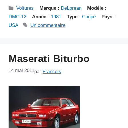
Catégories
Voitures
Marque :
DeLorean
Modèle :
DMC-12
Année :
1981
Type :
Coupé
Pays :
USA
Un commentaire
Maserati Biturbo
14 mai 2011
par
Francois