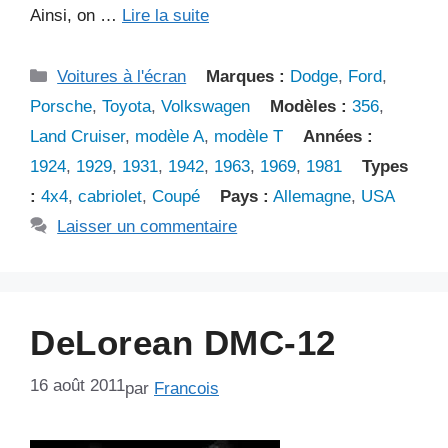
Ainsi, on …
Lire la suite
Catégories
Voitures à l'écran
Marques :
Dodge
,
Ford
,
Porsche
,
Toyota
,
Volkswagen
Modèles :
356
,
Land Cruiser
,
modèle A
,
modèle T
Années :
1924
,
1929
,
1931
,
1942
,
1963
,
1969
,
1981
Types
:
4x4
,
cabriolet
,
Coupé
Pays :
Allemagne
,
USA
Laisser un commentaire
DeLorean DMC-12
16 août 2011
par
Francois