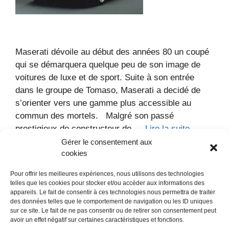
Maserati dévoile au début des années 80 un coupé
qui se démarquera quelque peu de son image de
voitures de luxe et de sport. Suite à son entrée
dans le groupe de Tomaso, Maserati a decidé de
s’orienter vers une gamme plus accessible au
commun des mortels. Malgré son passé
prestigieux de constructeur de …
Lire la suite
Gérer le consentement aux
cookies
Catégories
Voitures
Marque :
Maserati
Modèle :
Pour offrir les meilleures expériences, nous utilisons des technologies
Biturbo
Année :
1981
Types :
Coupé
,
telles que les cookies pour stocker et/ou accéder aux informations des
Sportive
Laisser un commentaire
appareils. Le fait de consentir à ces technologies nous permettra de traiter
des données telles que le comportement de navigation ou les ID uniques
sur ce site. Le fait de ne pas consentir ou de retirer son consentement peut
avoir un effet négatif sur certaines caractéristiques et fonctions.