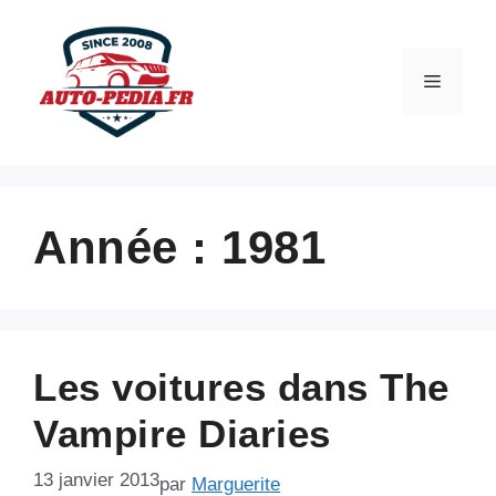
Aller
au
contenu
Menu
Année :
1981
Les voitures dans The
Vampire Diaries
13 janvier 2013
par
Marguerite