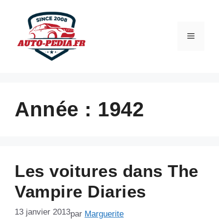
Aller
au
contenu
Menu
Année :
1942
Les voitures dans The
Vampire Diaries
13 janvier 2013
par
Marguerite