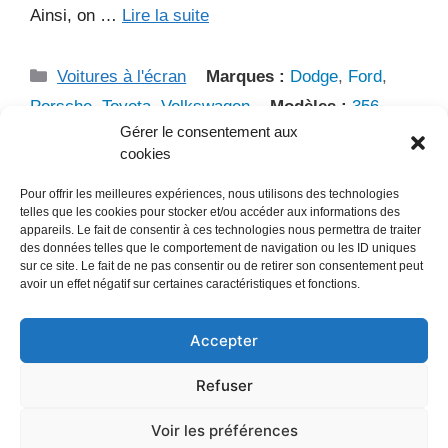
Ainsi, on …
Lire la suite
Catégories
Voitures à l'écran
Marques :
Dodge
,
Ford
,
Porsche
,
Toyota
,
Volkswagen
Modèles :
356
,
Gérer le consentement aux
Land Cruiser
,
modèle A
,
modèle T
Années :
cookies
1924
,
1929
,
1931
,
1942
,
1963
,
1969
,
1981
Types
Pour offrir les meilleures expériences, nous utilisons des technologies
:
4x4
,
cabriolet
,
Coupé
Pays :
Allemagne
,
USA
telles que les cookies pour stocker et/ou accéder aux informations des
Laisser un commentaire
appareils. Le fait de consentir à ces technologies nous permettra de traiter
des données telles que le comportement de navigation ou les ID uniques
sur ce site. Le fait de ne pas consentir ou de retirer son consentement peut
avoir un effet négatif sur certaines caractéristiques et fonctions.
Accepter
Mentions Légales
/
Refuser
Politique de confidentialité
Contact
/
Voir les préférences