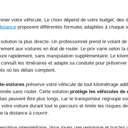
iner votre véhicule. Le choix dépend de votre budget, des dél
distance
proposent différentes formules adaptées à chaque si
solution la plus directe. Un professionnel prend le volant de 
rement aux voitures en état de rouler. Le prix varie selon la
ture rapidement, sans manipulation supplémentaire. Le kilo
connaît les itinéraires et adapte sa conduite pour préserver
nts où les délais comptent.
te-voitures
préserve votre véhicule de tout kilométrage addi
inée sans rouler. Cette solution
protège les véhicules de 
élais peuvent être plus longs, car le transporteur regroupe 
 votre voiture durant tout le parcours et limite les risques 
 la distance à couvrir.
ternative intermédiaire. Vous louez une remorque et tractez