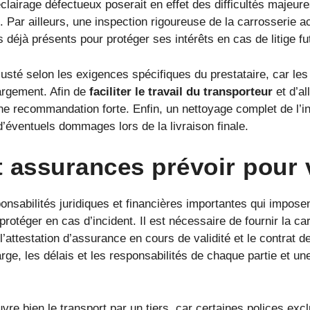
lairage défectueux poserait en effet des difficultés majeure
 Par ailleurs, une inspection rigoureuse de la carrosserie
éjà présents pour protéger ses intérêts en cas de litige fut
usté selon les exigences spécifiques du prestataire, car les
argement. Afin de
faciliter le travail du transporteur
et d’al
ne recommandation forte. Enfin, un nettoyage complet de l’inté
 d’éventuels dommages lors de la livraison finale.
assurances prévoir pour v
nsabilités juridiques et financières importantes qui impos
rotéger en cas d’incident. Il est nécessaire de fournir la cart
l’attestation d’assurance en cours de validité et le contrat d
arge, les délais et les responsabilités de chaque partie et u
vre bien le transport par un tiers, car certaines polices exclu