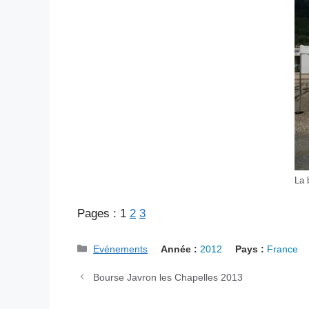
La 
Pages :
1
2
3
Catégories
Evénements
Année :
2012
Pays :
France
Bourse Javron les Chapelles 2013