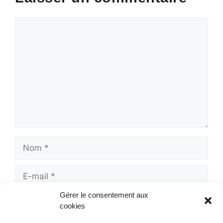
Commentaire
Nom
E-
mail
Gérer le consentement aux
Site
cookies
web