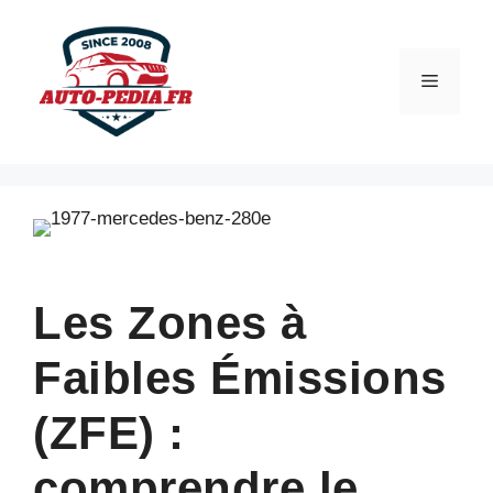
Aller
au
contenu
Menu
Les Zones à
Faibles Émissions
(ZFE) :
comprendre le