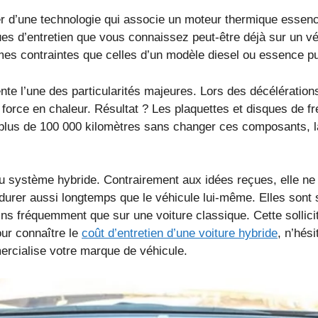
er d’une technologie qui associe un moteur thermique essenc
ues d’entretien que vous connaissez peut-être déjà sur un 
es contraintes que celles d’un modèle diesel ou essence pu
te l’une des particularités majeures. Lors des décélérations
e force en chaleur. Résultat ? Les plaquettes et disques de fr
t plus de 100 000 kilomètres sans changer ces composants, l
du système hybride. Contrairement aux idées reçues, elle ne
durer aussi longtemps que le véhicule lui-même. Elles sont s
ns fréquemment que sur une voiture classique. Cette sollicit
our connaître le
coût d’entretien d’une voiture hybride
, n’hés
rcialise votre marque de véhicule.