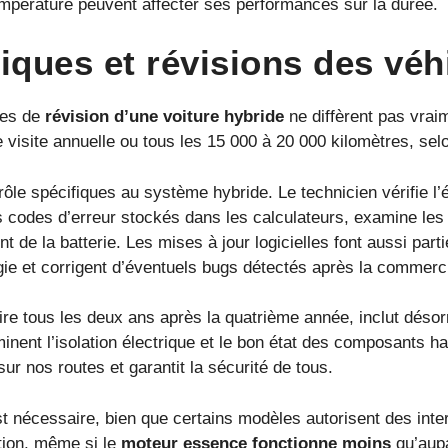
température peuvent affecter ses performances sur la durée.
iques et révisions des véh
les de
révision d’une voiture hybride
ne diffèrent pas vrai
isite annuelle ou tous les 15 000 à 20 000 kilomètres, selon
le spécifiques au système hybride. Le technicien vérifie l’ét
les codes d’erreur stockés dans les calculateurs, examine le
de la batterie. Les mises à jour logicielles font aussi part
rgie et corrigent d’éventuels bugs détectés après la commerci
oire tous les deux ans après la quatrième année, inclut déso
inent l’isolation électrique et le bon état des composants ha
sur nos routes et garantit la sécurité de tous.
 nécessaire, bien que certains modèles autorisent des inter
ction, même si le
moteur essence fonctionne moins
qu’aupa