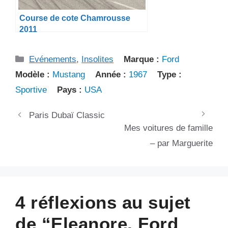
Course de cote Chamrousse
2011
Catégories
Evénements
,
Insolites
Marque :
Ford
Modèle :
Mustang
Année :
1967
Type :
Sportive
Pays :
USA
Paris Dubaï Classic
Mes voitures de famille
– par Marguerite
4 réflexions au sujet
de “Eleanore, Ford