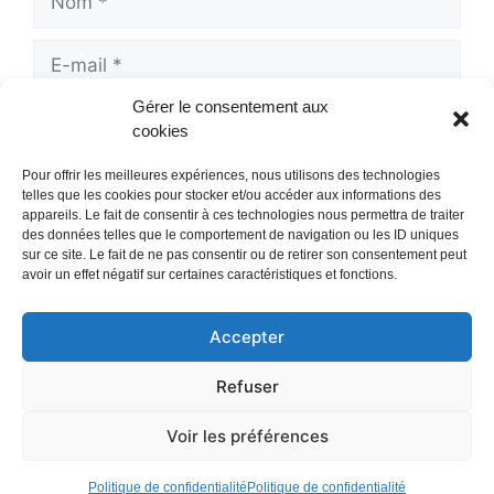
E-
mail
Gérer le consentement aux
Site
cookies
web
Pour offrir les meilleures expériences, nous utilisons des technologies
telles que les cookies pour stocker et/ou accéder aux informations des
appareils. Le fait de consentir à ces technologies nous permettra de traiter
des données telles que le comportement de navigation ou les ID uniques
sur ce site. Le fait de ne pas consentir ou de retirer son consentement peut
avoir un effet négatif sur certaines caractéristiques et fonctions.
Accepter
Mentions Légales
/
Refuser
Politique de confidentialité
Contact
/
Voir les préférences
© 2008 - 2026 Auto-pedia.fr -
A propos
Politique de confidentialité
Politique de confidentialité