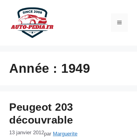
Aller
au
contenu
Menu
Année :
1949
Peugeot 203
découvrable
13 janvier 2012
par
Marguerite