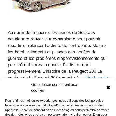
Au sortir de la guerre, les usines de Sochaux
devaient retrouver leur dynamisme pour pouvoir
repartir et relancer l’activité de l’entreprise. Malgré
les bombardements et pillages des années de
guerres et les problèmes d’approvisionnements qui
perdurèrent après la guerre, l’activité reprit
progressivement. L’histoire de la Peugeot 203 La
genèse de la Peugeot 203 remonte à …
Lire la suite
Gérer le consentement aux
cookies
Catégories
Voitures
Marque :
Peugeot
Modèle :
203
Année :
1949
Type :
Berline
Pays :
France
Pour offrir les meilleures expériences, nous utilisons des technologies
telles que les cookies pour stocker et/ou accéder aux informations des
5 commentaires
appareils. Le fait de consentir à ces technologies nous permettra de traiter
des données telles que le comportement de navigation ou les ID uniques