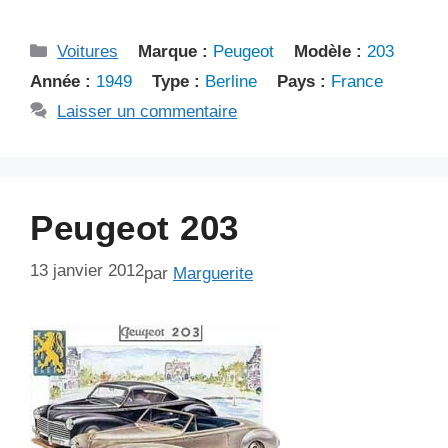
Catégories
Voitures
Marque :
Peugeot
Modèle :
203
Année :
1949
Type :
Berline
Pays :
France
Laisser un commentaire
Peugeot 203
13 janvier 2012
par
Marguerite