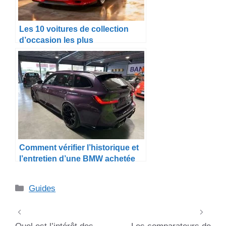
Les 10 voitures de collection
d’occasion les plus
emblématiques à acheter en
2025
Comment vérifier l’historique et
l’entretien d’une BMW achetée
en Allemagne ?
Catégories
Guides