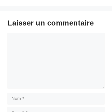
Laisser un commentaire
Commentaire
Nom
E-