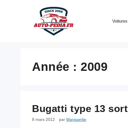
Aller
au
contenu
Voitures
Année :
2009
Bugatti type 13 sor
8 mars 2012
par
Marguerite