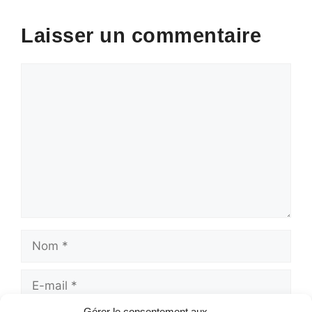
Laisser un commentaire
Commentaire
Nom
E-
mail
Gérer le consentement aux