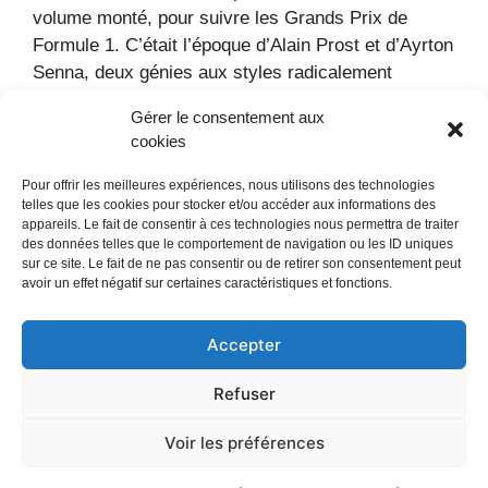
volume monté, pour suivre les Grands Prix de
Formule 1. C’était l’époque d’Alain Prost et d’Ayrton
Senna, deux génies aux styles radicalement
opposés qui se livraient une guerre sans merci sur
Gérer le consentement aux
chaque circuit de la planète. La McLaren …
Lire la
cookies
suite
Pour offrir les meilleures expériences, nous utilisons des technologies
telles que les cookies pour stocker et/ou accéder aux informations des
Catégories
Guides
,
Sport
Laisser un commentaire
appareils. Le fait de consentir à ces technologies nous permettra de traiter
des données telles que le comportement de navigation ou les ID uniques
sur ce site. Le fait de ne pas consentir ou de retirer son consentement peut
avoir un effet négatif sur certaines caractéristiques et fonctions.
Accepter
Mentions Légales
/
Refuser
Politique de confidentialité
Contact
/
Voir les préférences
© 2008 - 2026 Auto-pedia.fr -
A propos