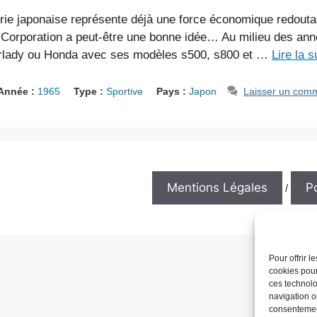
rie japonaise représente déjà une force économique redoutab
s Corporation a peut-être une bonne idée… Au milieu des an
irlady ou Honda avec ses modèles s500, s800 et …
Lire la s
Année :
1965
Type :
Sportive
Pays :
Japon
Laisser un com
Mentions Légales
Po
/
Pour offrir 
cookies pour
ces technolo
navigation ou
consentement