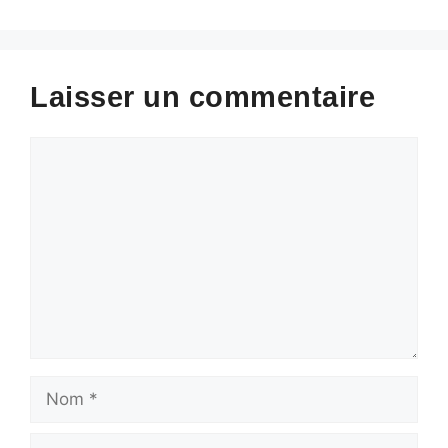
Laisser un commentaire
Commentaire
Nom
E-