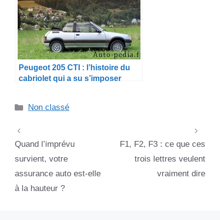
Peugeot 205 CTI : l’histoire du
cabriolet qui a su s’imposer
dans l’ombre de la GTI
Catégories
Non classé
Quand l’imprévu
F1, F2, F3 : ce que ces
survient, votre
trois lettres veulent
assurance auto est-elle
vraiment dire
à la hauteur ?