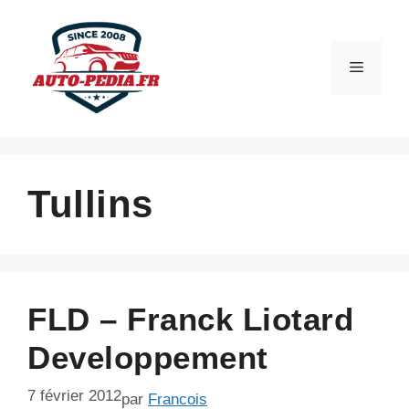
Aller
au
contenu
Menu
Tullins
FLD – Franck Liotard
Developpement
7 février 2012
par
Francois