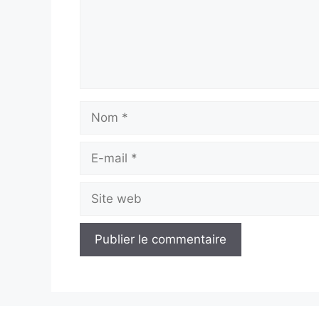
Nom
E-
mail
Site
web