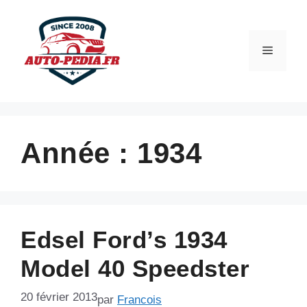
Aller
au
contenu
Menu
Année :
1934
Edsel Ford’s 1934
Model 40 Speedster
20 février 2013
par
Francois