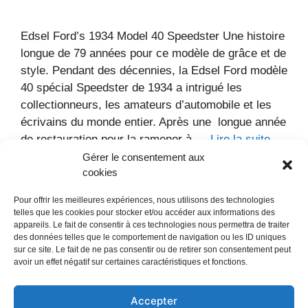
Edsel Ford’s 1934 Model 40 Speedster Une histoire
longue de 79 années pour ce modèle de grâce et de
style. Pendant des décennies, la Edsel Ford modèle
40 spécial Speedster de 1934 a intrigué les
collectionneurs, les amateurs d’automobile et les
écrivains du monde entier. Après une longue année
de restauration pour la ramener à …
Lire la suite
Gérer le consentement aux
cookies
Catégories
Voitures
Marque :
Ford
Modèle :
40
Pour offrir les meilleures expériences, nous utilisons des technologies
Année :
1934
Type :
Sportive
Pays :
USA
telles que les cookies pour stocker et/ou accéder aux informations des
2 commentaires
appareils. Le fait de consentir à ces technologies nous permettra de traiter
des données telles que le comportement de navigation ou les ID uniques
sur ce site. Le fait de ne pas consentir ou de retirer son consentement peut
avoir un effet négatif sur certaines caractéristiques et fonctions.
Accepter